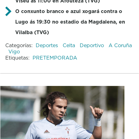
Viseu ás 11:00 en Afouteza (TVG)
O conxunto branco e azul xogará contra o
Lugo ás 19:30 no estadio da Magdalena, en
Vilalba (TVG)
Categorías:
Deportes
Celta
Deportivo
A Coruña
Vigo
Etiquetas:
PRETEMPORADA