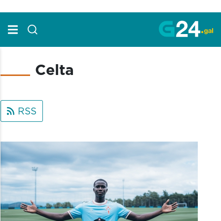
Skip to Main Content
Celta
RSS