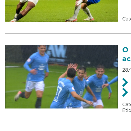
Cat
O 
ac
28/
Cat
Eti