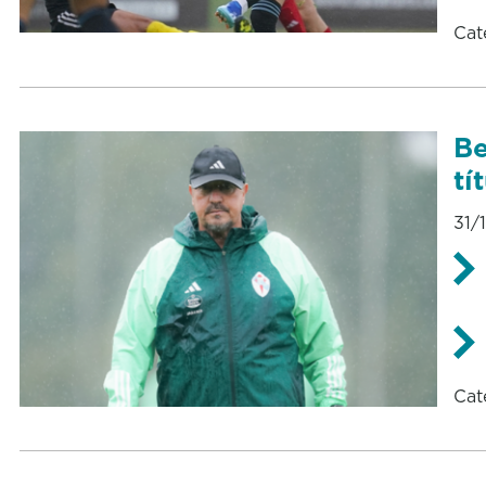
Cat
Be
tí
31/
Cat