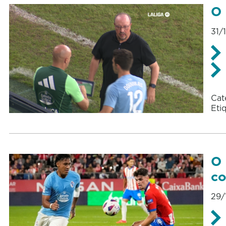
O 
31/
Cat
Eti
O 
co
29/