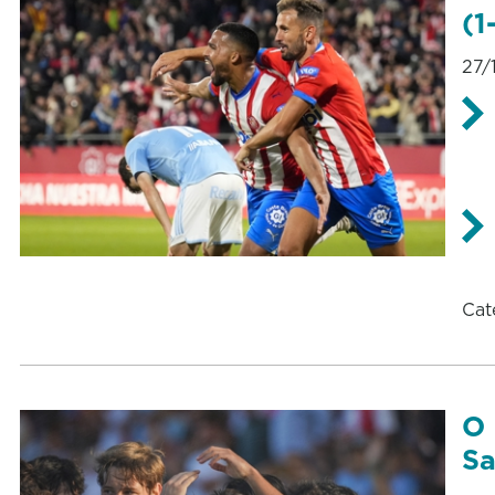
(1
27/
Cat
O 
Sa