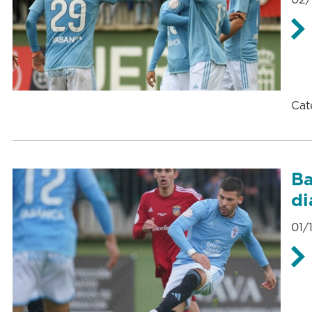
Cat
Ba
di
01/