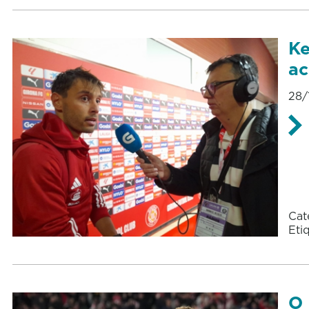
Ke
ac
28/
Cat
Eti
O 