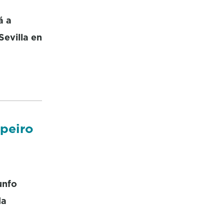
á a
Sevilla en
opeiro
unfo
da