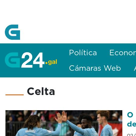
Skip to Main Content
Política
Econo
Cámaras Web
Celta
O 
de
02/