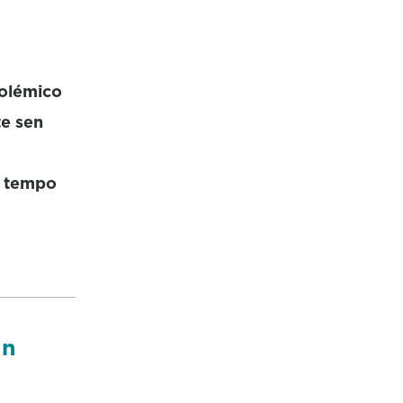
polémico
te sen
o tempo
un