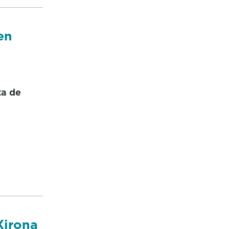
en
ta de
Xirona