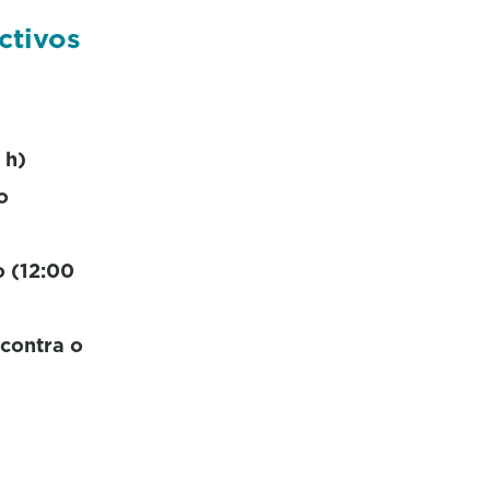
ctivos
 h)
o
o (12:00
 contra o