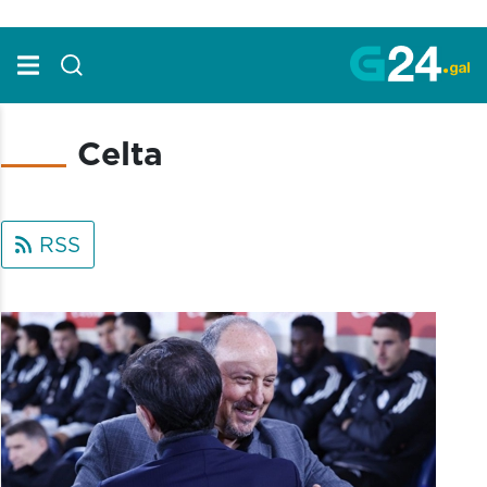
Skip to Main Content
Celta
RSS