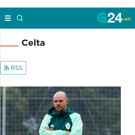
Skip to Main Content
Celta
RSS