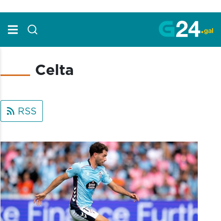
Skip to Main Content
Celta
RSS