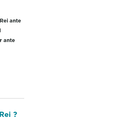
Rei ante
d
r ante
Rei ?