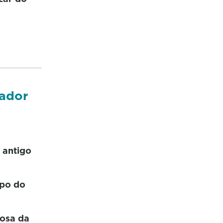
gador
 antigo
ipo do
losa da