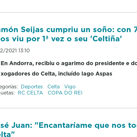
món Seijas cumpriu un soño: con 
os viu por 1ª vez o seu 'Celtiña'
12/2021 13:10
En Andorra, recibiu o agarimo do presidente e d
xogadores do Celta, incluído Iago Aspas
egorías:
Deportes
Celta
Vigo
quetas:
RC CELTA
COPA DO REI
sé Juan: "Encantaríame que nos to
lta"