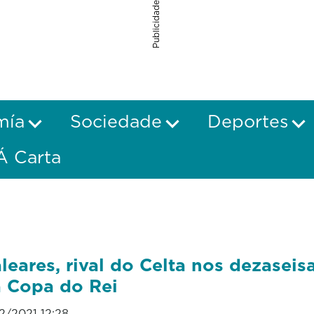
Publicidade
mía
Sociedade
Deportes
Á Carta
leares, rival do Celta nos dezaseis
 Copa do Rei
12/2021 12:28