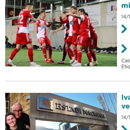
mi
14/
Cat
Eti
Iv
ve
14/