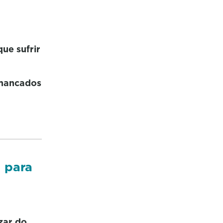
ue sufrir
 mancados
a para
zar do