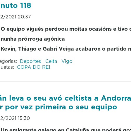
nuto 118
12/2021 20:37
O equipo vigués perdoou moitas ocasións e tivo q
nunha prórroga agónica
Kevin, Thiago e Gabri Veiga acabaron o partido
egorías:
Deportes
Celta
Vigo
quetas:
COPA DO REI
án leva o seu avó celtista a Andorr
r por vez primeira o seu equipo
12/2021 15:30
Un emigrante galego en Cataluña que poderá go