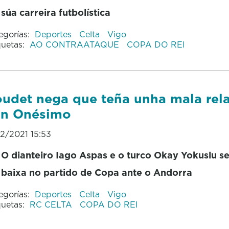
súa carreira futbolística
egorías:
Deportes
Celta
Vigo
quetas:
AO CONTRAATAQUE
COPA DO REI
udet nega que teña unha mala rel
on Onésimo
12/2021 15:53
O dianteiro Iago Aspas e o turco Okay Yokuslu s
baixa no partido de Copa ante o Andorra
egorías:
Deportes
Celta
Vigo
quetas:
RC CELTA
COPA DO REI