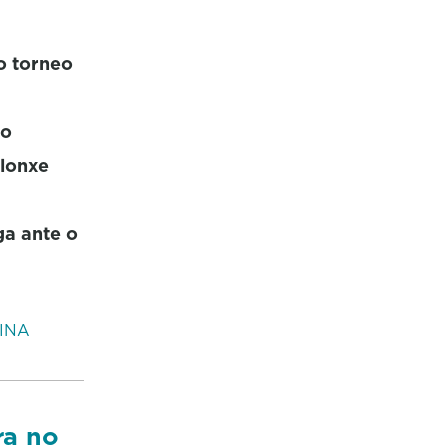
do torneo
eo
 lonxe
ga ante o
INA
ra no