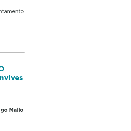
rontamento
"O
nvives
ugo Mallo