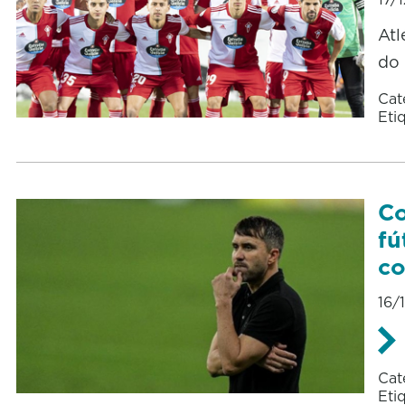
Atl
do 
Cat
Eti
Co
fú
co
16/
Cat
Eti