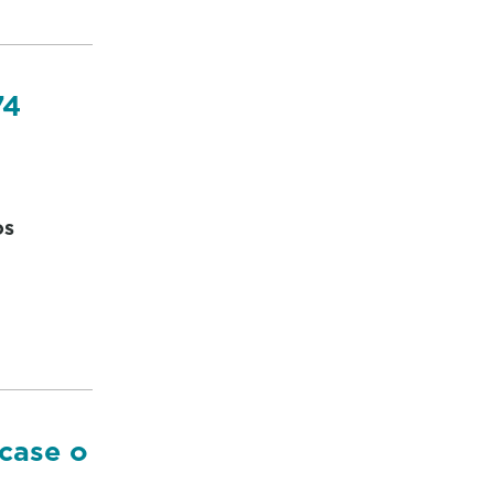
74
os
case o