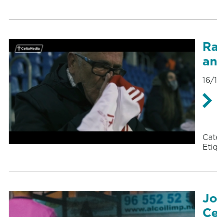
Ra
an
16/
Cat
Eti
Jo
Ce