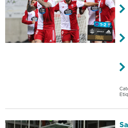
Cat
Eti
Sa