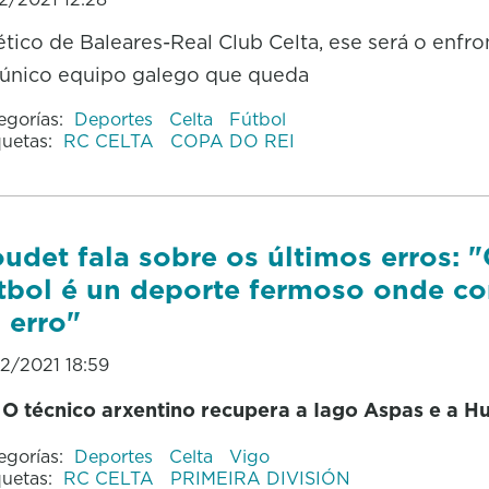
ético de Baleares-Real Club Celta, ese será o enf
único equipo galego que queda
egorías:
Deportes
Celta
Fútbol
quetas:
RC CELTA
COPA DO REI
udet fala sobre os últimos erros: 
tbol é un deporte fermoso onde co
 erro"
12/2021 18:59
O técnico arxentino recupera a Iago Aspas e a H
egorías:
Deportes
Celta
Vigo
quetas:
RC CELTA
PRIMEIRA DIVISIÓN