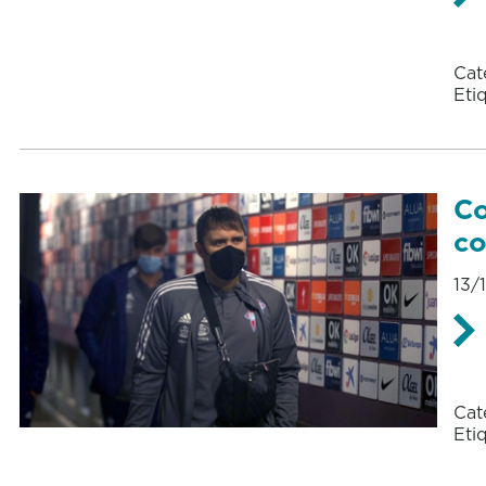
Cat
Eti
Co
c
13/
Cat
Eti