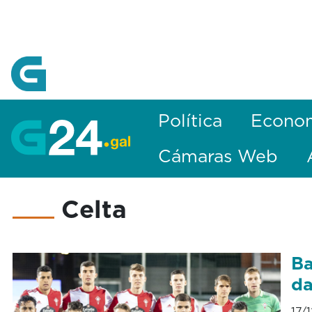
Skip to Main Content
Política
Econo
Cámaras Web
Celta
Ba
da
17/