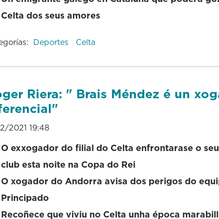
Celta dos seus amores
egorías:
Deportes
Celta
ger Riera: " Brais Méndez é un xo
ferencial"
12/2021 19:48
O exxogador do filial do Celta enfrontarase o seu
club esta noite na Copa do Rei
O xogador do Andorra avisa dos perigos do equ
Principado
Recoñece que viviu no Celta unha época marabil