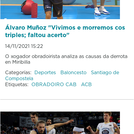
Álvaro Muñoz "Vivimos e morremos cos
triples; faltou acerto"
14/11/2021 15:22
O xogador obradoirista analiza as causas da derrota
en Miribilla
Categorías:
Deportes
Baloncesto
Santiago de
Compostela
Etiquetas:
OBRADOIRO CAB
ACB