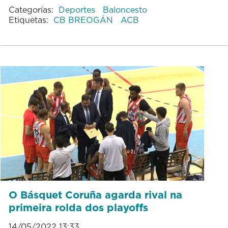
Categorías:
Deportes
Baloncesto
Etiquetas:
CB BREOGÁN
ACB
O Básquet Coruña agarda rival na
primeira rolda dos playoffs
14/05/2022 13:33