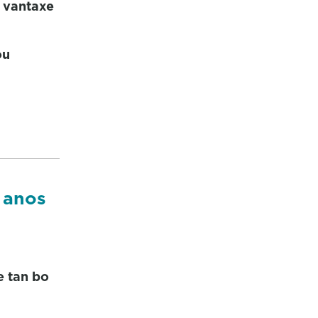
 vantaxe
ou
 anos
e tan bo