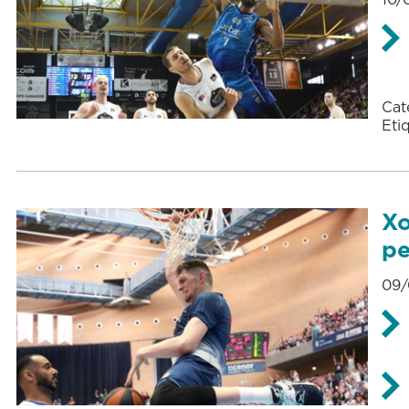
Cat
Eti
Xo
pe
09/