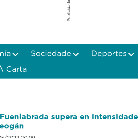
Publicidade
mía
Sociedade
Deportes
Á Carta
Fuenlabrada supera en intensidade
reogán
05/2022 20:09