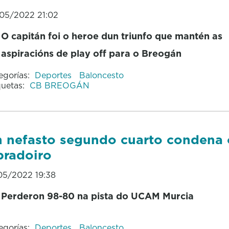
05/2022 21:02
O capitán foi o heroe dun triunfo que mantén as
aspiracións de play off para o Breogán
egorías:
Deportes
Baloncesto
quetas:
CB BREOGÁN
 nefasto segundo cuarto condena 
radoiro
05/2022 19:38
Perderon 98-80 na pista do UCAM Murcia
egorías:
Deportes
Baloncesto