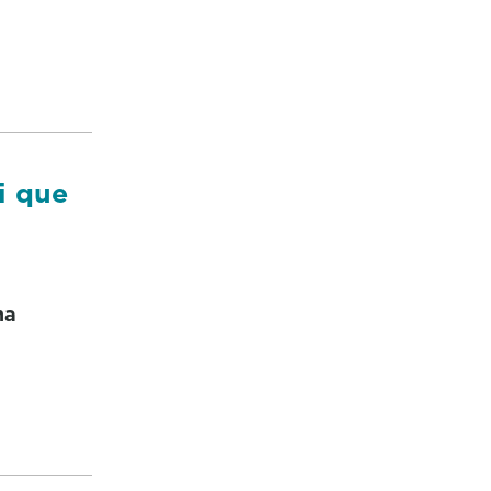
i que
ma