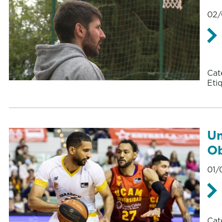
02/
Cat
Eti
Un
Ob
01/
Cat