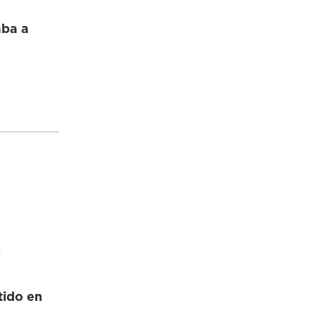
aba a
s
tido en