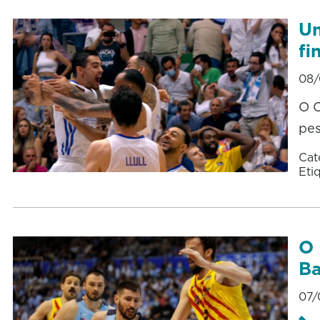
Un
fi
08/
O O
pes
Cat
Eti
O 
Ba
07/