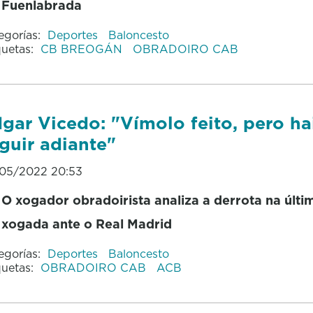
Fuenlabrada
egorías:
Deportes
Baloncesto
quetas:
CB BREOGÁN
OBRADOIRO CAB
gar Vicedo: "Vímolo feito, pero ha
guir adiante"
05/2022 20:53
O xogador obradoirista analiza a derrota na últi
xogada ante o Real Madrid
egorías:
Deportes
Baloncesto
quetas:
OBRADOIRO CAB
ACB