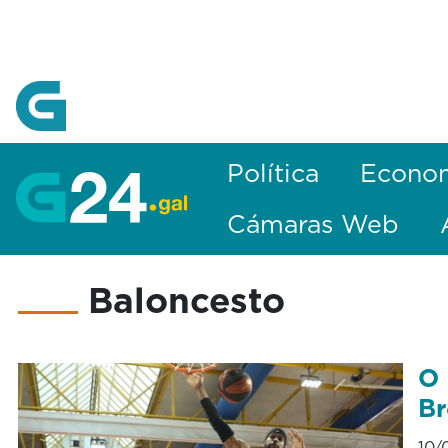
Skip to Main Content
Política
Econo
Cámaras Web
Baloncesto
O 
B
10/