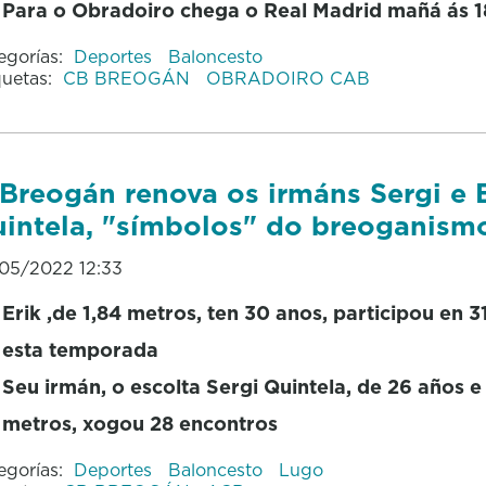
Para o Obradoiro chega o Real Madrid mañá ás 
egorías:
Deportes
Baloncesto
quetas:
CB BREOGÁN
OBRADOIRO CAB
Breogán renova os irmáns Sergi e 
intela, "símbolos" do breoganism
05/2022 12:33
Erik ,de 1,84 metros, ten 30 anos, participou en 3
esta temporada
Seu irmán, o escolta Sergi Quintela, de 26 años e
metros, xogou 28 encontros
egorías:
Deportes
Baloncesto
Lugo