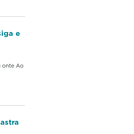
siga e
u onte Ao
astra