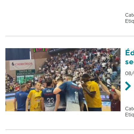
Cat
Eti
Éd
se
08/
Cat
Eti