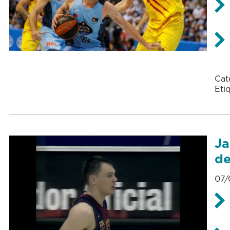
Cat
Eti
Ja
de
07/