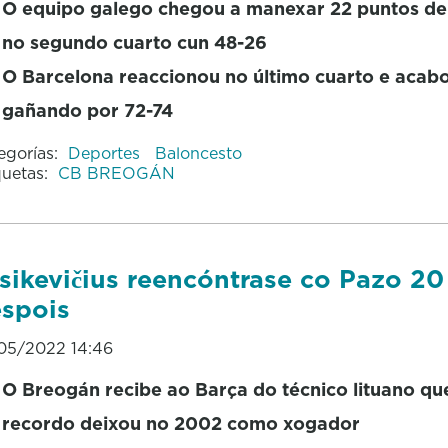
O equipo galego chegou a manexar 22 puntos de
no segundo cuarto cun 48-26
O Barcelona reaccionou no último cuarto e acab
gañando por 72-74
egorías:
Deportes
Baloncesto
quetas:
CB BREOGÁN
sikevičius reencóntrase co Pazo 20
spois
05/2022 14:46
O Breogán recibe ao Barça do técnico lituano qu
recordo deixou no 2002 como xogador