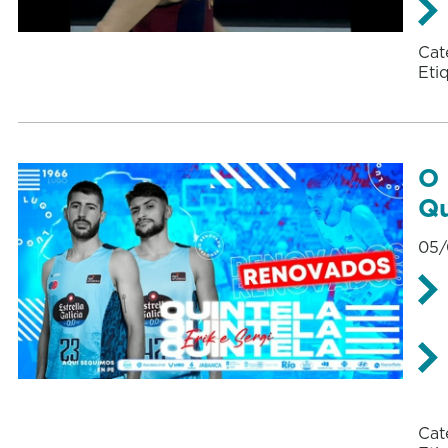
Cat
Eti
O 
Qu
05/
Cat