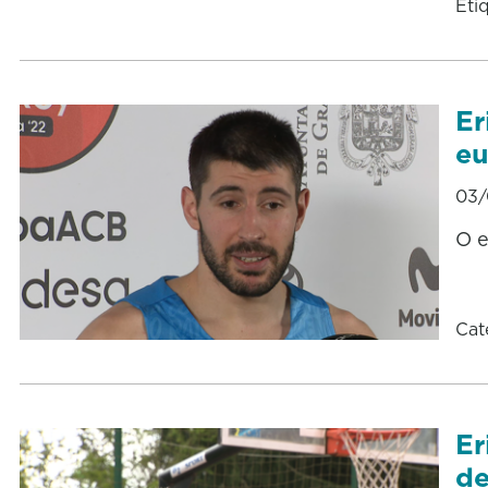
Eti
Er
eu
03/
O e
Cat
Er
de