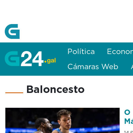
Skip to Main Content
Política
Econo
Cámaras Web
Baloncesto
O 
Má
14/