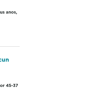
us anos,
cun
or 45-37