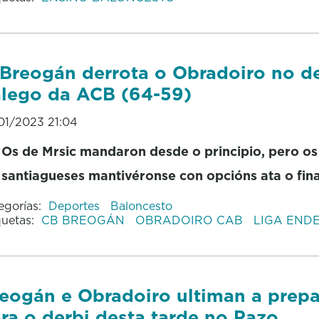
Breogán derrota o Obradoiro no d
lego da ACB (64-59)
01/2023 21:04
Os de Mrsic mandaron desde o principio, pero os
santiagueses mantivéronse con opcións ata o fina
egorías:
Deportes
Baloncesto
quetas:
CB BREOGÁN
OBRADOIRO CAB
LIGA END
eogán e Obradoiro ultiman a prepa
ra o derbi desta tarde no Pazo