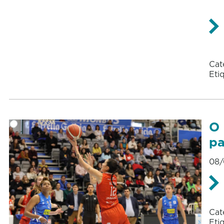
Cat
Eti
O 
pa
08/
Cat
Eti