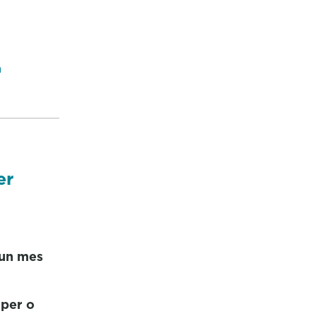
a
er
 un mes
per o