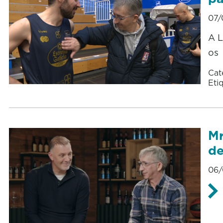
07/
A L
os
Cat
Eti
Mr
de
06/