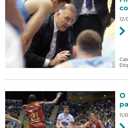
co
12/
Cat
Eti
O 
pa
11/