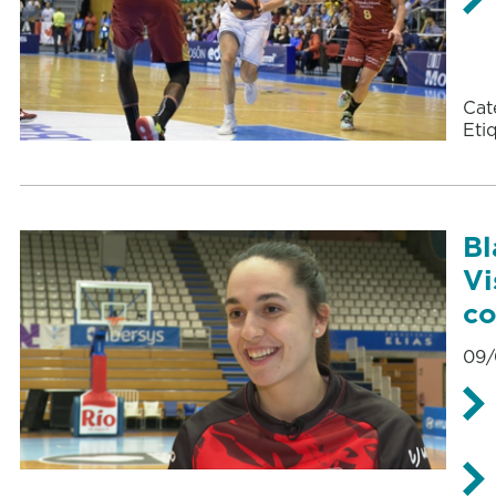
Cat
Eti
Bl
Vi
co
09/