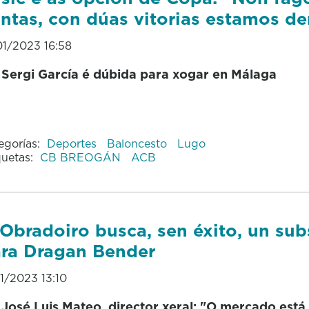
ntas, con dúas vitorias estamos de
01/2023 16:58
Sergi García é dúbida para xogar en Málaga
egorías:
Deportes
Baloncesto
Lugo
quetas:
CB BREOGÁN
ACB
Obradoiro busca, sen éxito, un sub
ra Dragan Bender
01/2023 13:10
José Luis Mateo, director xeral: "O mercado está