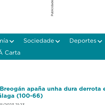
Publicidade
mía
Sociedade
Deportes
Á Carta
Breogán apaña unha dura derrota 
laga (100-66)
01/2023 21:23