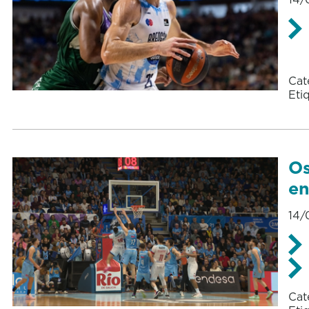
Cat
Eti
Os
en
14/
Cat