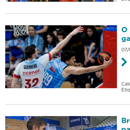
O 
ga
07/
Cat
Eti
Br
pa