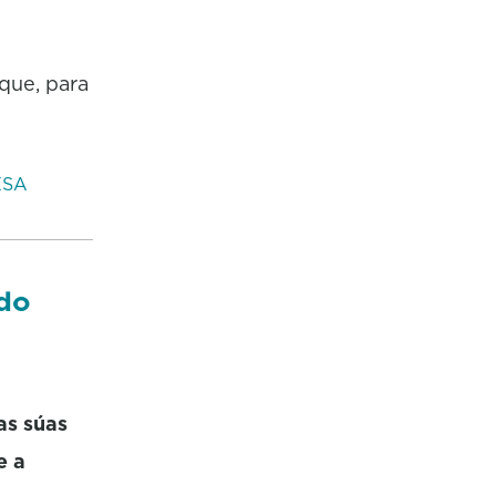
que, para
ESA
do
as súas
e a