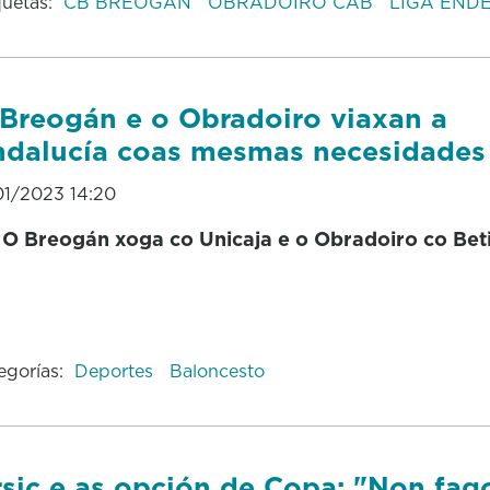
quetas:
CB BREOGÁN
OBRADOIRO CAB
LIGA END
Breogán e o Obradoiro viaxan a
dalucía coas mesmas necesidades
01/2023 14:20
O Breogán xoga co Unicaja e o Obradoiro co Bet
egorías:
Deportes
Baloncesto
sic e as opción de Copa: "Non fag