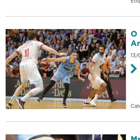
Eti
O 
An
13/
Cat
Mr