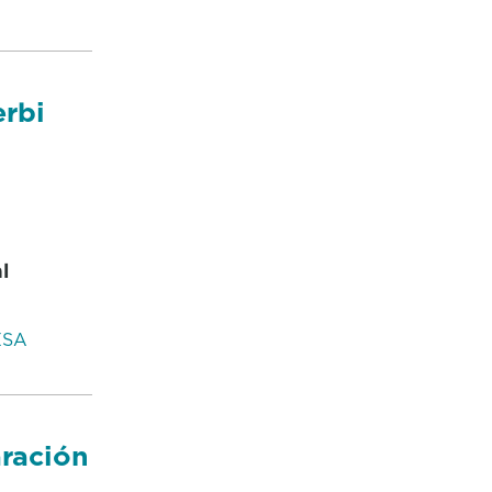
erbi
l
ESA
ración