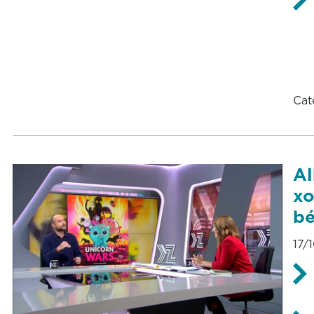
Cat
Al
xo
bé
17/