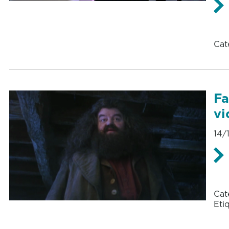
Cat
Fa
vi
14/
Cat
Eti