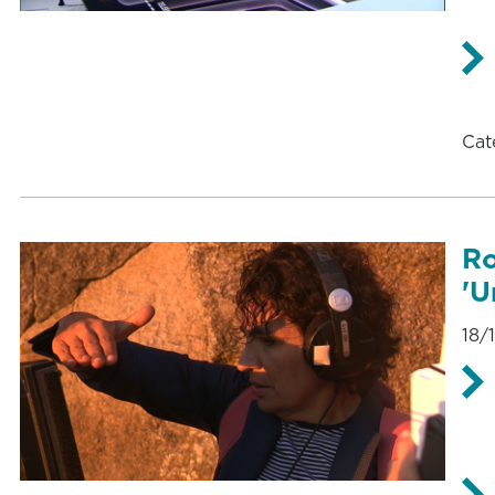
Cat
Ro
'U
18/