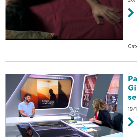
Cat
Pa
Gi
se
19/