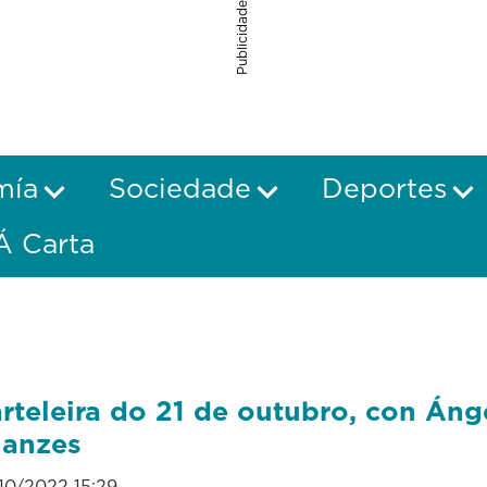
Publicidade
mía
Sociedade
Deportes
Á Carta
rteleira do 21 de outubro, con Áng
anzes
10/2022 15:29