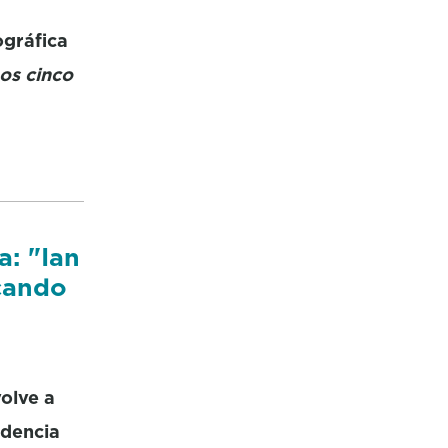
ográfica
os cinco
: "Ian
 cando
olve a
idencia