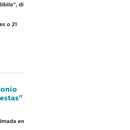
blia", di
es o 21
tonio
estas"
ilmada en