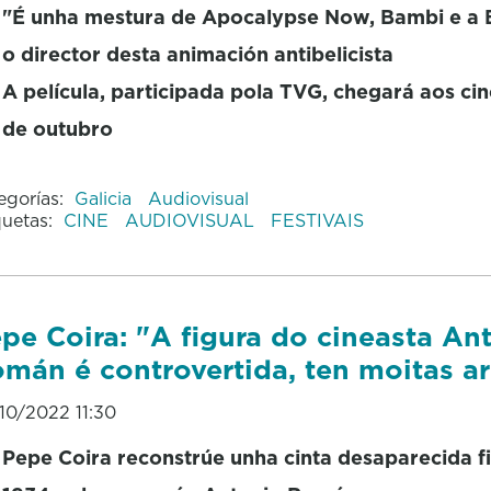
"É unha mestura de Apocalypse Now, Bambi e a Bi
o director desta animación antibelicista
A película, participada pola TVG, chegará aos cin
de outubro
egorías:
Galicia
Audiovisual
quetas:
CINE
AUDIOVISUAL
FESTIVAIS
pe Coira: "A figura do cineasta An
mán é controvertida, ten moitas ar
10/2022 11:30
Pepe Coira reconstrúe unha cinta desaparecida f