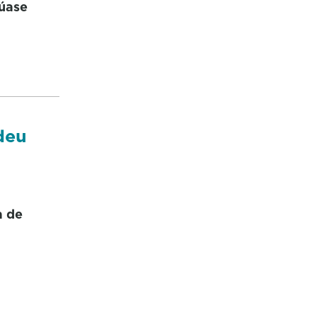
túase
deu
a de