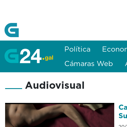
Skip to Main Content
Política
Econo
Cámaras Web
Audiovisual
Ca
Su
20/