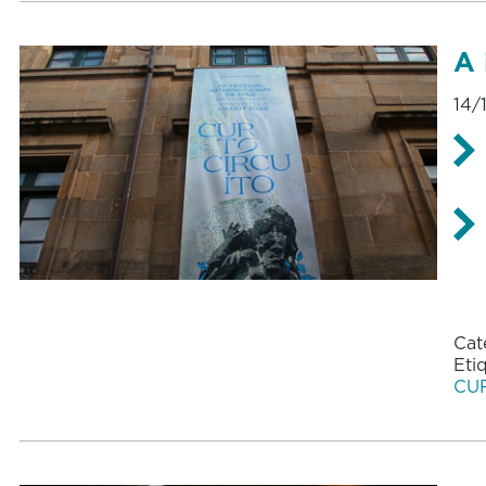
A 
14/
Cat
Eti
CU