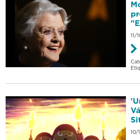
Mo
pr
"E
11/
Cat
Eti
'U
Vá
Si
10/