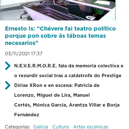
Ernesto Is: "Chévere fai teatro político
porque pon sobre ás táboas temas
necesarios"
03/11/2021 17:37
N.E.V.E.R.M.O.R.E. fala da memoria colectiva e
o rexurdir social tras a catástrofe do Prestige
Dirixe XRon e en escena: Patricia de
Lorenzo, Miguel de Lira, Manuel
Cortés, Mónica García, Arantza Villar e Borja
Fernández
Categorías:
Galicia
Cultura
Artes escénicas