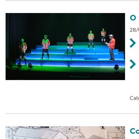
O 
28/
Cat
Co