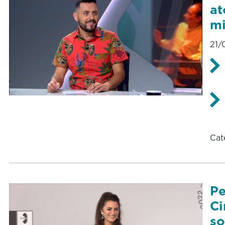
at
mi
21/
Cat
Pe
Ci
so