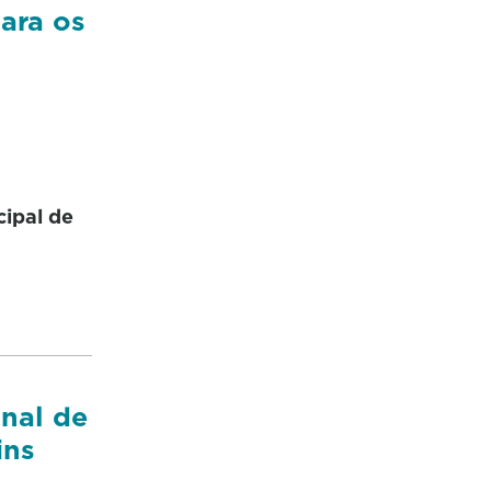
para os
cipal de
nal de
ins