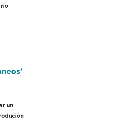
rio
aneos'
ar un
rodución