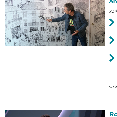
an
23/
Cat
Ro