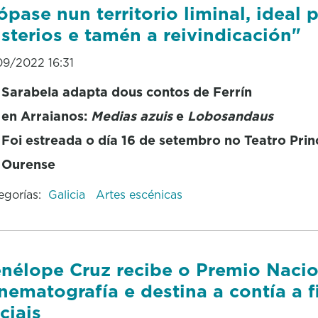
ópase nun territorio liminal, ideal 
sterios e tamén a reivindicación"
09/2022 16:31
Sarabela adapta dous contos de Ferrín
en Arraianos:
Medias azuis
e
Lobosandaus
Foi estreada o día 16 de setembro no Teatro Prin
Ourense
egorías:
Galicia
Artes escénicas
nélope Cruz recibe o Premio Nacio
nematografía e destina a contía a f
ciais