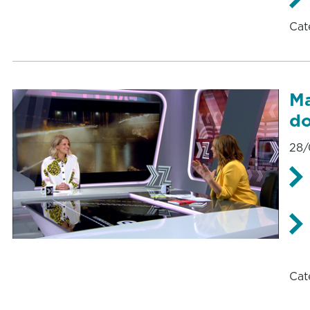
Cat
Ma
do
28/
Cat