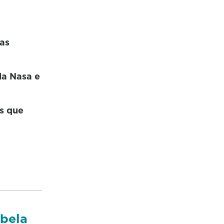
las
la Nasa e
s que
abela