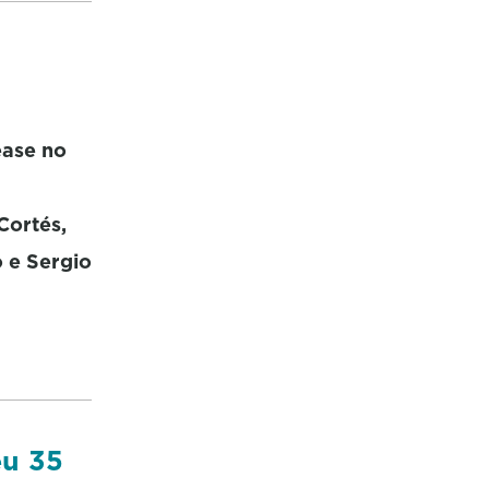
éase no
Cortés,
o e Sergio
eu 35