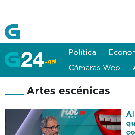
Skip to Main Content
Política
Econo
Cámaras Web
Artes escénicas
Al
qu
co