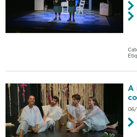
Cat
Eti
A 
co
06/