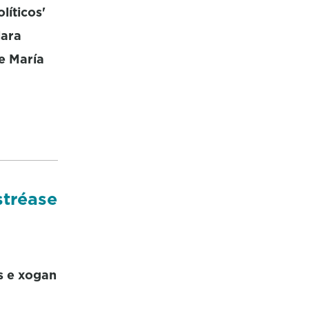
líticos'
lara
e María
stréase
s e xogan