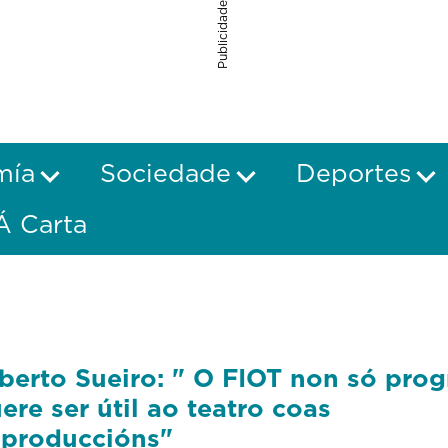
Publicidade
mía
Sociedade
Deportes
Á Carta
berto Sueiro: " O FIOT non só pro
ere ser útil ao teatro coas
produccións"