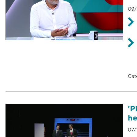
09/
Cat
'P
he
07/