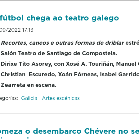
fútbol chega ao teatro galego
09/2022 17:13
Recortes, caneos e outras formas de driblar
estr
Salón Teatro de Santiago de Compostela.
Dirixe Tito Asorey, con Xosé A. Touriñán, Manuel 
Christian Escuredo, Xoán Fórneas, Isabel Garrid
Zearreta en escena.
egorías:
Galicia
Artes escénicas
meza o desembarco Chévere no s