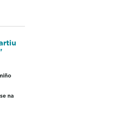
artiu
"
amiño
use na