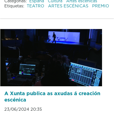
Categorías:
España
Cultura
Artes escénicas
Etiquetas:
TEATRO
ARTES ESCÉNICAS
PREMIO
A Xunta publica as axudas á creación
escénica
23/06/2024 20:35