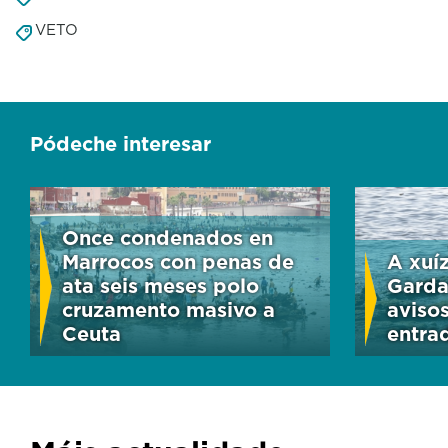
VETO
Pódeche interesar
Once condenados en
Marrocos con penas de
A xuí
ata seis meses polo
Garda
cruzamento masivo a
aviso
Ceuta
entra