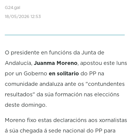
s
G24.gal
e
c
18/05/2026 12:53
o
n
d
s
O presidente en funcións da Junta de
Andalucía,
Juanma Moreno
, apostou este luns
por un Goberno
en solitario
do PP na
comunidade andaluza ante os "contundentes
resultados" da súa formación nas eleccións
deste domingo.
Moreno fixo estas declaracións aos xornalistas
á súa chegada á sede nacional do PP para