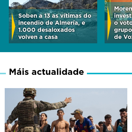
Moren
Soben a 13 as vítimas do
invest
incendio de Almería, e
o vot
1.000 desaloxados
grupo
volven a casa
de Vo
Máis actualidade